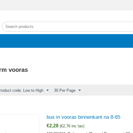
rm vooras
Product code: Low to High
30 Per Page
bus in vooras binnenkant na 8-65
€
2,28
(
€
2,76
inc tax)