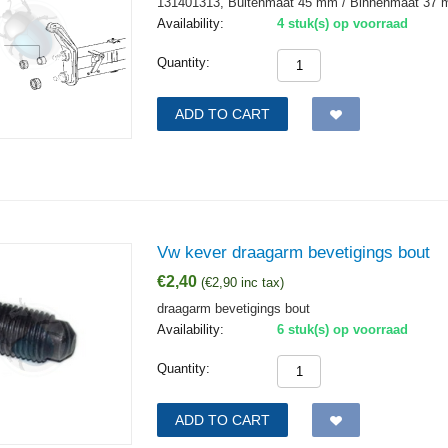
131401313, Buitenmaat 45 mm / Binnenmaat 37 
Availability:
4 stuk(s) op voorraad
Quantity:
ADD TO CART
Vw kever draagarm bevetigings bout
€
2,40
(
€
2,90
inc tax)
draagarm bevetigings bout
Availability:
6 stuk(s) op voorraad
Quantity:
ADD TO CART