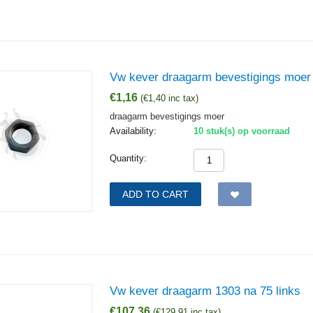
Vw kever draagarm bevestigings moer
€
1,16
(
€
1,40
inc tax)
draagarm bevestigings moer
Availability:
10 stuk(s) op voorraad
Quantity:
ADD TO CART
Vw kever draagarm 1303 na 75 links
€
107,36
(
€
129,91
inc tax)