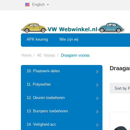
English
APK keuring
Wie zijn wij
Home
/
40. Vooras
/
Draagarm vooras
Draaga
10. Plaatwerk-delen
11. Polyesther
Sort by 
12. Deuren toebehoren
13. Bumpers toebehoren
14. Veiligheid acc