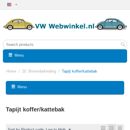
Menu
Home
/
20. Binnenbekleding
/
Tapijt koffer/kattebak
Menu
Tapijt koffer/kattebak
Sort by Product code: Low to High