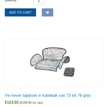
Quantity:
ADD TO CART
Vw kever tapijtset in kattebak van 73 tot 76 grijs
€
123,55
(
€
149,50
inc tax)