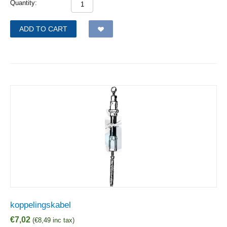
Quantity:
ADD TO CART
koppelingskabel
€
7,02
(
€
8,49
inc tax)