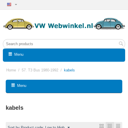
Menu
Home
/
57. T3 Bus 1980-1992
/
kabels
Menu
kabels
Sort by Product code: Low to High