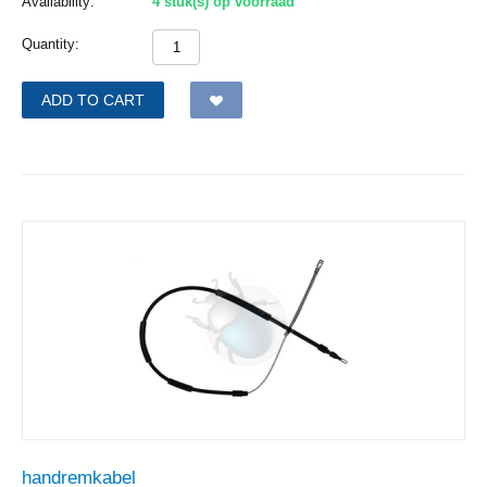
Availability:
4 stuk(s) op voorraad
Quantity:
ADD TO CART
handremkabel