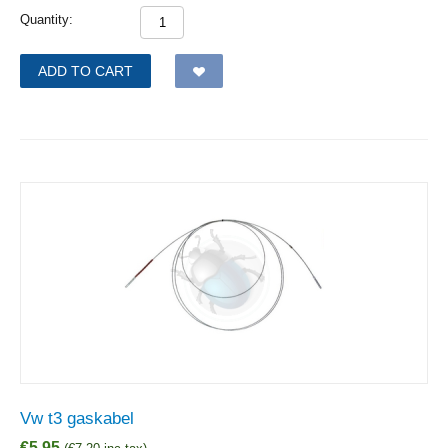
Quantity:
ADD TO CART
Vw t3 gaskabel
€
5,95