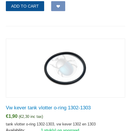
ADD TO CART
Vw kever tank vlotter o-ring 1302-1303
€
1,90
(
€
2,30
inc tax)
tank vlotter o-ring 1302-1303, vw kever 1302 en 1303
Availability:
1 stuk(s) op voorraad