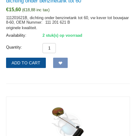
dichting onder benzinetank tot 60
€
15,60
(
€
18,88
inc tax)
111201621B, dichting onder benzinetank tot 60, vw kever tot bouwjaar
8-60,
OEM Nummer:
111 201 621 B
originele kwaliteit.
Availability:
2 stuk(s) op voorraad
Quantity:
ADD TO CART