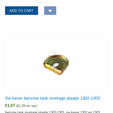
ADD TO CART
Vw kever benzine tank montage plaatje 1302-1303
€
1,07
(
€
1,29
inc tax)
benzine tank montage plaatje 1302-1303, vw kever 1302 en 1303