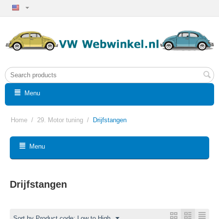
Menu
Home
/
29. Motor tuning
/
Drijfstangen
Menu
Drijfstangen
Sort by Product code: Low to High