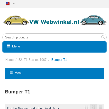
Menu
Home
/
52. T1 Bus tot 1967
/
Bumper T1
Menu
Bumper T1
Sort by Product code: Low to High