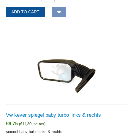
ADD TO CART
Vw kever spiegel baby turbo links & rechts
€
9,75
(
€
11,80
inc tax)
spiegel baby turbo links & rechts