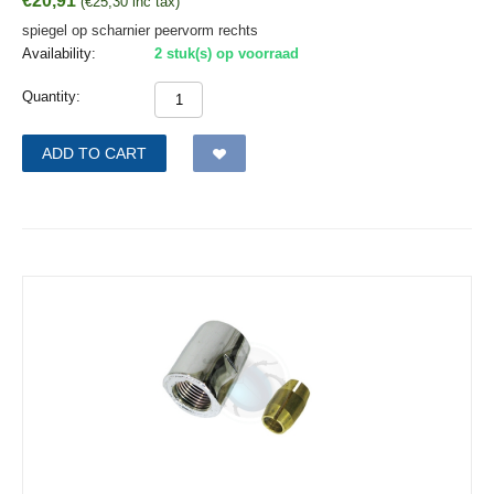
€
20,91
(
€
25,30
inc tax)
spiegel op scharnier peervorm rechts
Availability:
2 stuk(s) op voorraad
Quantity:
ADD TO CART