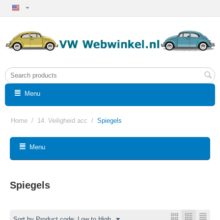
Menu
Home
/
14. Veiligheid acc
/
Spiegels
Menu
Spiegels
Sort by Product code: Low to High