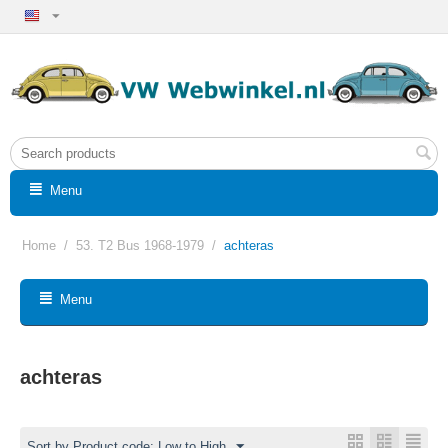
Menu
Home
/
53. T2 Bus 1968-1979
/
achteras
Menu
achteras
Sort by Product code: Low to High