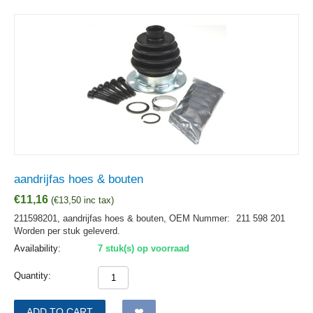
aandrijfas hoes & bouten
€
11,16
(
€
13,50
inc tax)
211598201, aandrijfas hoes & bouten,
OEM Nummer:
211 598 201
Worden per stuk geleverd.
Availability:
7 stuk(s) op voorraad
Quantity:
ADD TO CART