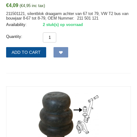
€
4,09
(
€
4,95
inc tax)
211501121, silentblok draagarm achter van 67 tot 79, VW T2 bus van
bouwjaar 8-67 tot 8-79,
OEM Nummer:
211 501 121
Availability:
2 stuk(s) op voorraad
Quantity:
ADD TO CART