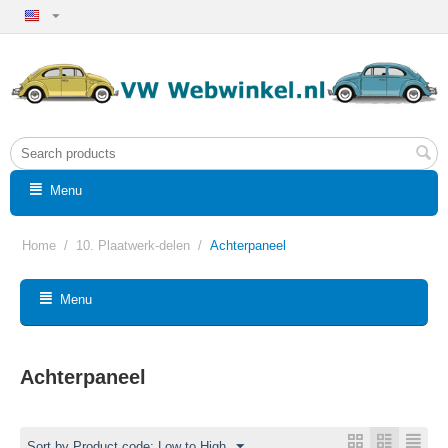
Menu
Home
/
10. Plaatwerk-delen
/
Achterpaneel
Menu
Achterpaneel
Sort by Product code: Low to High