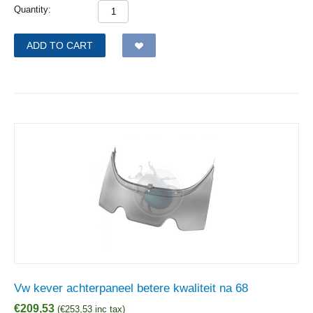
Quantity:
ADD TO CART
Vw kever achterpaneel betere kwaliteit na 68
€
209,53
(
€
253,53
inc tax)