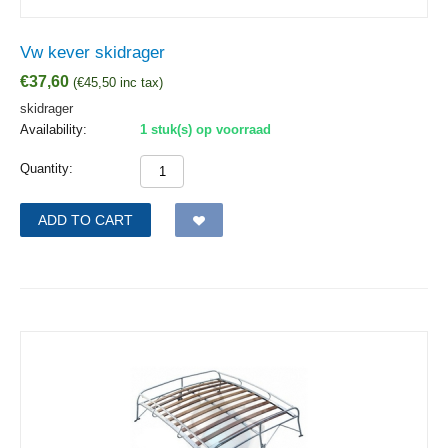
Vw kever skidrager
€
37,60
(
€
45,50
inc tax)
skidrager
Availability:
1 stuk(s) op voorraad
Quantity:
ADD TO CART