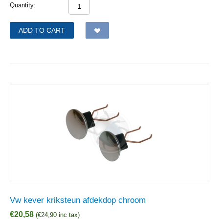
Quantity:
ADD TO CART
Vw kever kriksteun afdekdop chroom
€
20,58
(
€
24,90
inc tax)