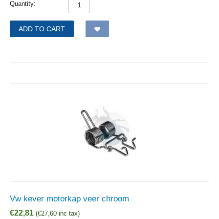
Quantity:
ADD TO CART
Vw kever motorkap veer chroom
€
22,81
(
€
27,60
inc tax)