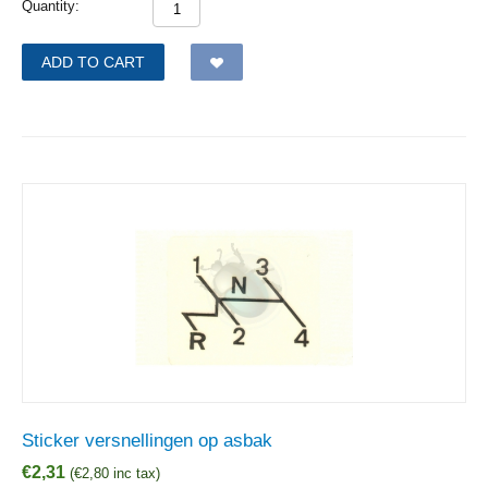
Quantity:
ADD TO CART
Sticker versnellingen op asbak
€
2,31
(
€
2,80
inc tax)