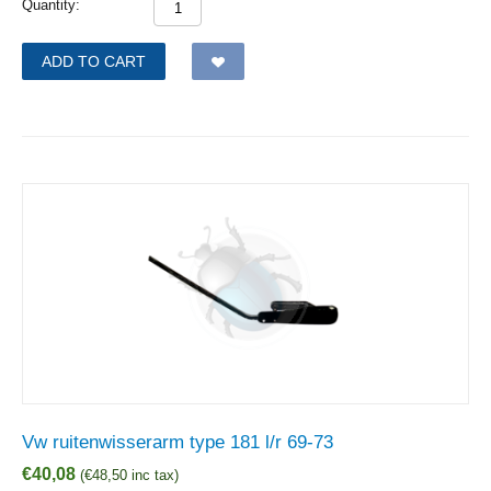
Quantity:
ADD TO CART
Vw ruitenwisserarm type 181 l/r 69-73
€
40,08
(
€
48,50
inc tax)