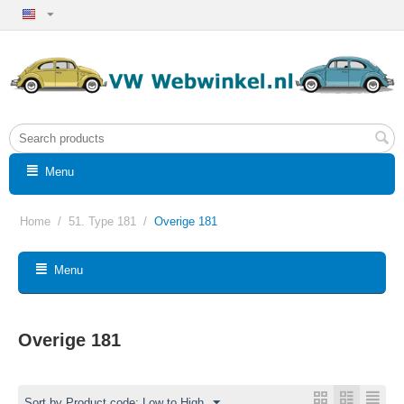
Menu
Home
/
51. Type 181
/
Overige 181
Menu
Overige 181
Sort by Product code: Low to High