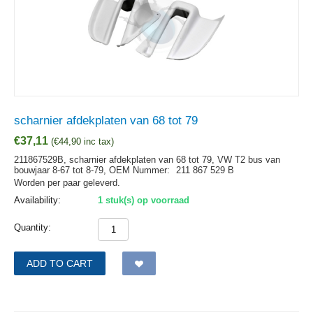
scharnier afdekplaten van 68 tot 79
€
37,11
(
€
44,90
inc tax)
211867529B, scharnier afdekplaten van 68 tot 79, VW T2 bus van
bouwjaar 8-67 tot 8-79,
OEM Nummer:
211 867 529 B
Worden per paar geleverd.
Availability:
1 stuk(s) op voorraad
Quantity:
ADD TO CART