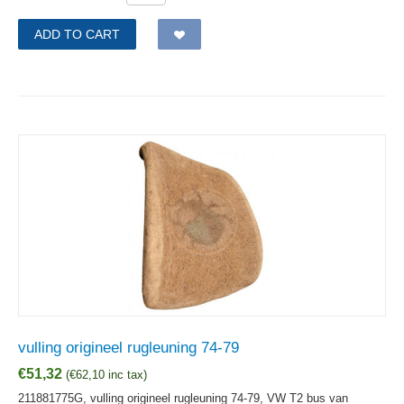
ADD TO CART
vulling origineel rugleuning 74-79
€
51,32
(
€
62,10
inc tax)
211881775G, vulling origineel rugleuning 74-79, VW T2 bus van