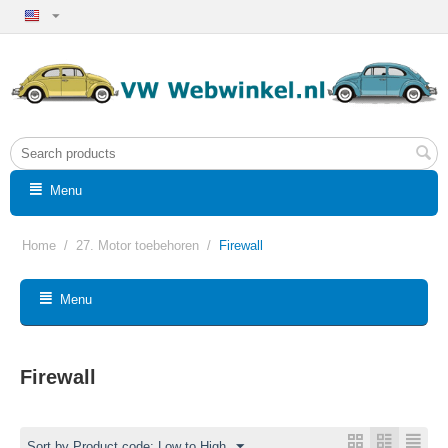
Menu
Home
/
27. Motor toebehoren
/
Firewall
Menu
Firewall
Sort by Product code: Low to High