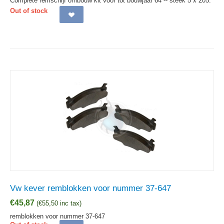
Complete remschijf ombouw kit voor tot bouwjaar 64 -- steek 5 x 205.
Out of stock
Vw kever remblokken voor nummer 37-647
€
45,87
(
€
55,50
inc tax)
remblokken voor nummer 37-647