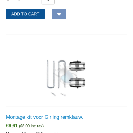
ADD TO CART
Montage kit voor Girling remklauw.
€
6,61
(
€
8,00
inc tax)