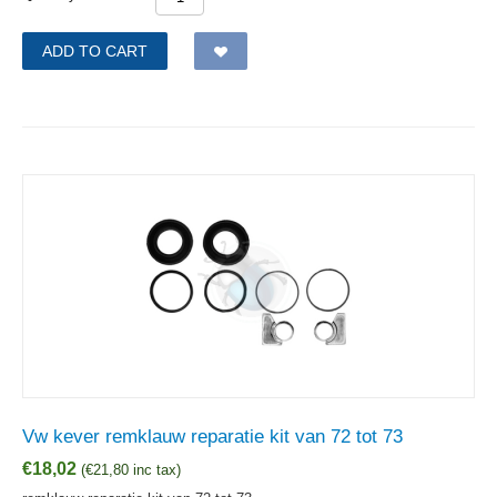
ADD TO CART
Vw kever remklauw reparatie kit van 72 tot 73
€
18,02
(
€
21,80
inc tax)