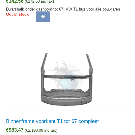
€
142,56
(
€
172,50
inc tax)
Dwarsbalk onder dashbord tot 67, VW T1 bus voor alle bouwjaren
Out of stock
Binnenframe voorkant T1 tot 67 compleet
€
983,47
(
€
1.190,00
inc tax)