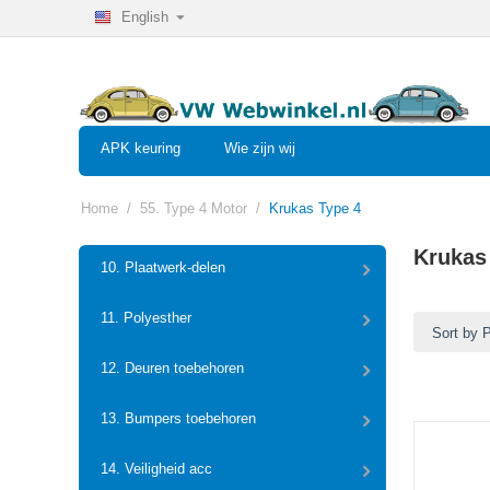
English
APK keuring
Wie zijn wij
Home
/
55. Type 4 Motor
/
Krukas Type 4
Krukas
10. Plaatwerk-delen
11. Polyesther
Sort by 
12. Deuren toebehoren
13. Bumpers toebehoren
14. Veiligheid acc