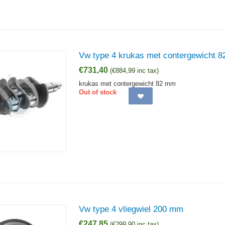
Vw type 4 krukas met contergewicht 
€
731,40
(
€
884,99
inc tax)
krukas met contergewicht 82 mm
Out of stock
Vw type 4 vliegwiel 200 mm
€
247,85
(
€
299,90
inc tax)