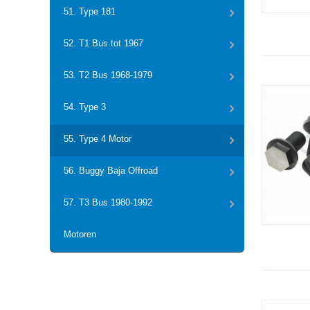
51. Type 181
52. T1 Bus tot 1967
53. T2 Bus 1968-1979
54. Type 3
55. Type 4 Motor
56. Buggy Baja Offroad
57. T3 Bus 1980-1992
Motoren