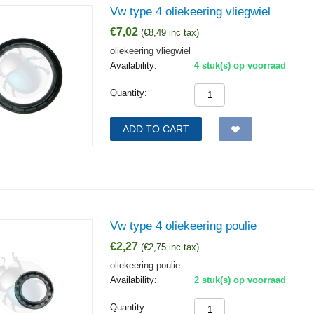
Vw type 4 oliekeering vliegwiel
€
7,02
(
€
8,49
inc tax)
oliekeering vliegwiel
Availability:
4 stuk(s) op voorraad
Quantity:
ADD TO CART
Vw type 4 oliekeering poulie
€
2,27
(
€
2,75
inc tax)
oliekeering poulie
Availability:
2 stuk(s) op voorraad
Quantity: