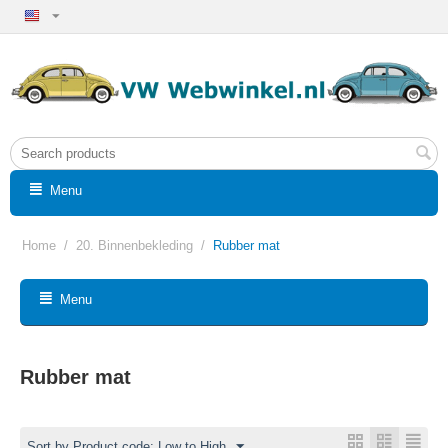
Menu
Home
/
20. Binnenbekleding
/
Rubber mat
Menu
Rubber mat
Sort by Product code: Low to High