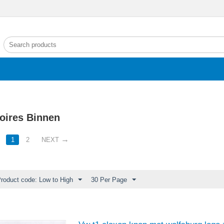
oires Binnen
1
2
NEXT
Product code: Low to High
30 Per Page