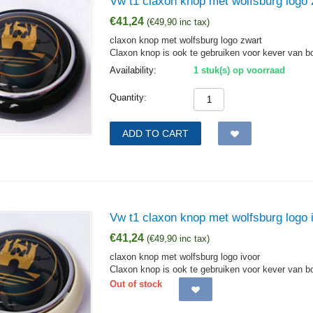
Vw t1 claxon knop met wolfsburg logo 
€
41,24
(
€
49,90
inc tax)
claxon knop met wolfsburg logo zwart
Claxon knop is ook te gebruiken voor kever van b
Availability:
1 stuk(s) op voorraad
Quantity:
ADD TO CART
Vw t1 claxon knop met wolfsburg logo 
€
41,24
(
€
49,90
inc tax)
claxon knop met wolfsburg logo ivoor
Claxon knop is ook te gebruiken voor kever van b
Out of stock