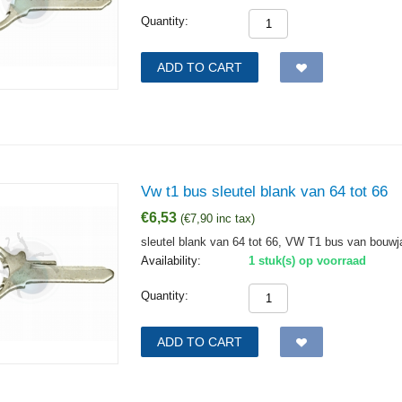
Quantity:
ADD TO CART
Vw t1 bus sleutel blank van 64 tot 66
€
6,53
(
€
7,90
inc tax)
sleutel blank van 64 tot 66, VW T1 bus van bouwja
Availability:
1 stuk(s) op voorraad
Quantity:
ADD TO CART