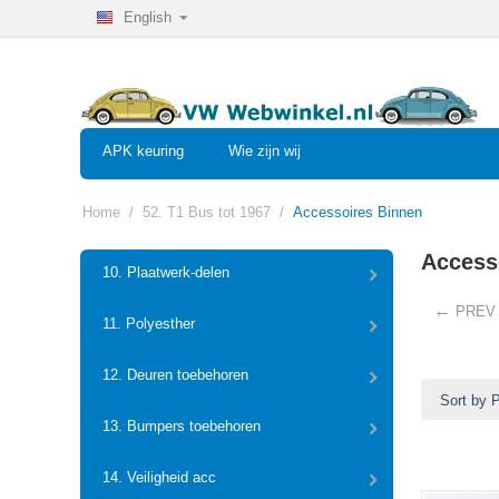
English
APK keuring
Wie zijn wij
Home
/
52. T1 Bus tot 1967
/
Accessoires Binnen
Access
10. Plaatwerk-delen
PREV
11. Polyesther
12. Deuren toebehoren
Sort by 
13. Bumpers toebehoren
14. Veiligheid acc