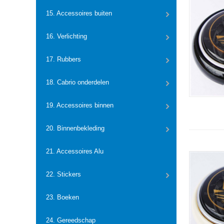
15. Accessoires buiten
16. Verlichting
17. Rubbers
18. Cabrio onderdelen
19. Accessoires binnen
20. Binnenbekleding
21. Accessoires Alu
22. Stickers
23. Boeken
24. Gereedschap