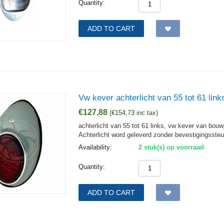
Quantity:
ADD TO CART
Vw kever achterlicht van 55 tot 61 link
€
127,88
(
€
154,73
inc tax)
achterlicht van 55 tot 61 links, vw kever van bouw
Achterlicht word geleverd zonder bevestigingsste
Availability:
2 stuk(s) op voorraad
Quantity:
ADD TO CART