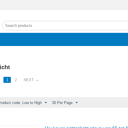
icht
1
2
NEXT
Product code: Low to High
30 Per Page