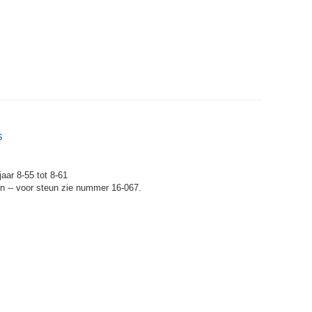
s
jaar 8-55 tot 8-61
un -- voor steun zie nummer 16-067.