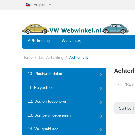
English
APK keuring
Wie zijn wij
Home
/
16. Verlichting
/
Achterlicht
Achterl
10. Plaatwerk-delen
PREV
11. Polyesther
12. Deuren toebehoren
Sort by 
13. Bumpers toebehoren
14. Veiligheid acc