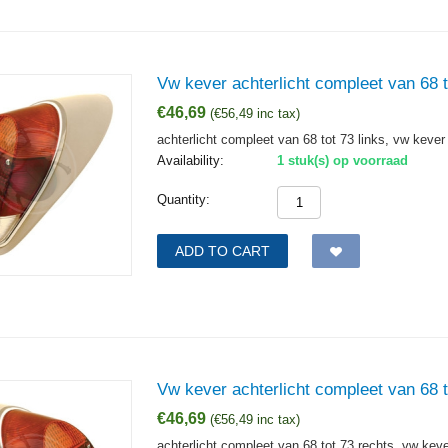
Vw kever achterlicht compleet van 68 t
€
46,69
(
€
56,49
inc tax)
achterlicht compleet van 68 tot 73 links, vw kever
Availability:
1 stuk(s) op voorraad
Quantity:
ADD TO CART
Vw kever achterlicht compleet van 68 t
€
46,69
(
€
56,49
inc tax)
achterlicht compleet van 68 tot 73 rechts, vw kev