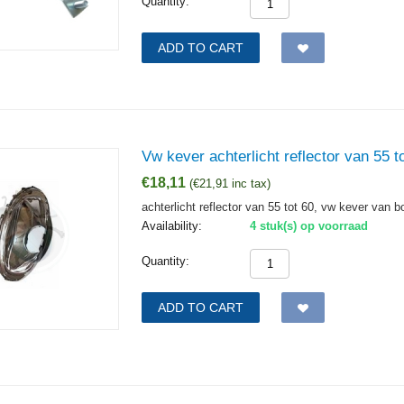
Quantity:
ADD TO CART
Vw kever achterlicht reflector van 55 t
€
18,11
(
€
21,91
inc tax)
achterlicht reflector van 55 tot 60, vw kever van b
Availability:
4 stuk(s) op voorraad
Quantity:
ADD TO CART