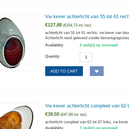
Vw kever achterlicht van 55 tot 61 rec
€
127,88
(
€
154,73
inc tax)
achterlicht van 55 tot 61 rechts, vw kever van bou
Achterlicht word geleverd zonder bevestigingsste
Availability:
2 stuk(s) op voorraad
Quantity:
ADD TO CART
Vw kever achterlicht compleet van 62 t
€
39,50
(
€
47,80
inc tax)
achterlicht compleet van 62 tot 67 links, vw kever
Availability:
1 stuk(s) op voorraad