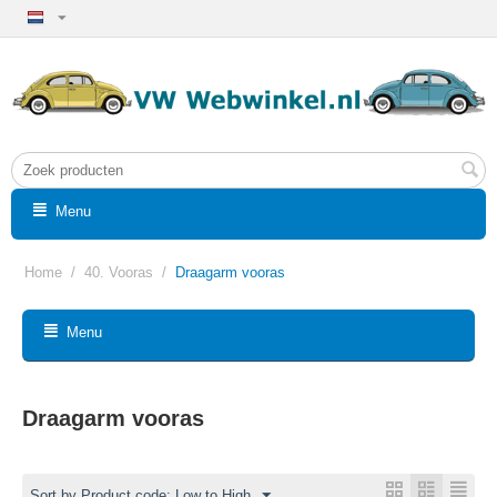
Menu
Home
/
40. Vooras
/
Draagarm vooras
Menu
Draagarm vooras
Sort by Product code: Low to High