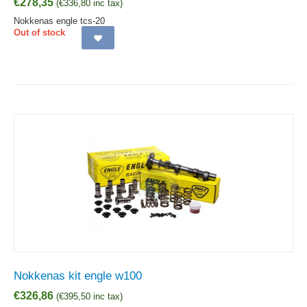
€
278,35
(
€
336,80
inc tax)
Nokkenas engle tcs-20
Out of stock
Nokkenas kit engle w100
€
326,86
(
€
395,50
inc tax)