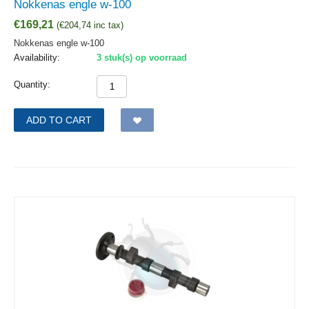
Nokkenas engle w-100
€
169,21
(
€
204,74
inc tax)
Nokkenas engle w-100
Availability:
3 stuk(s) op voorraad
Quantity:
ADD TO CART