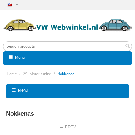
Menu
Home
/
29. Motor tuning
/
Nokkenas
Menu
Nokkenas
PREV