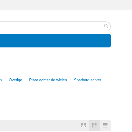
ep
Overige
Plaat achter de wielen
Spatbord achter