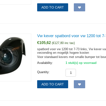
ADD TO CART
Vw kever spatbord voor vw 1200 tot 7-
€
105,62
(
€
127,80
inc tax)
spatbord voor vw 1200 tot 7-73 links, Vw kever v
verzending en mogelijk hogere kosten
Voor standaard kevers met smalle bumper tot bouw
Availability:
1 stuk(s) op voorraad
Quantity:
ADD TO CART