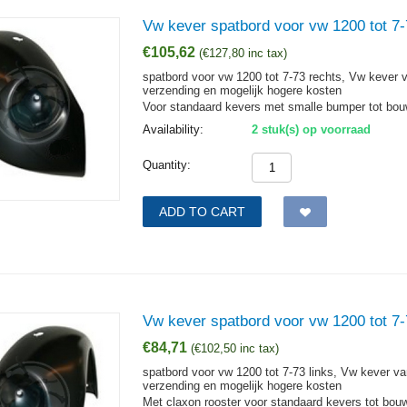
Vw kever spatbord voor vw 1200 tot 7-
€
105,62
(
€
127,80
inc tax)
spatbord voor vw 1200 tot 7-73 rechts, Vw kever 
verzending en mogelijk hogere kosten
Voor standaard kevers met smalle bumper tot bouw
Availability:
2 stuk(s) op voorraad
Quantity:
ADD TO CART
Vw kever spatbord voor vw 1200 tot 7-
€
84,71
(
€
102,50
inc tax)
spatbord voor vw 1200 tot 7-73 links, Vw kever v
verzending en mogelijk hogere kosten
Met claxon rooster voor standaard kevers tot bouw