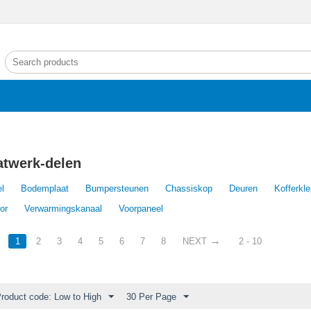
atwerk-delen
el
Bodemplaat
Bumpersteunen
Chassiskop
Deuren
Kofferkl
or
Verwarmingskanaal
Voorpaneel
1
2
3
4
5
6
7
8
NEXT
2 - 10
Product code: Low to High
30 Per Page