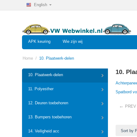
English
APK keuring
Wie zijn wij
Home
/
10. Plaatwerk-delen
10. Pla
10. Plaatwerk-delen
Achterpane
11. Polyesther
Spatbord vo
12. Deuren toebehoren
PREV
13. Bumpers toebehoren
Sort by 
14. Veiligheid acc