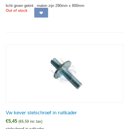
licht groen getint , maten zijn 290mm x 800mm
Out of stock
Vw kever stelschroef in ruitkader
€
5,45
(
€
6,59
inc tax)
stelschroef in ruitkader