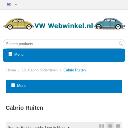
Menu
Home
/
18. Cabrio onderdelen
/
Cabrio Ruiten
Menu
Cabrio Ruiten
Sort by Product code: Low to High