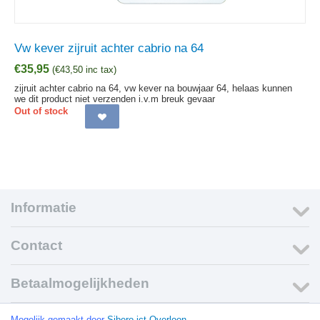
Vw kever zijruit achter cabrio na 64
€
35,95
(
€
43,50
inc tax)
zijruit achter cabrio na 64, vw kever na bouwjaar 64, helaas kunnen
we dit product niet verzenden i.v.m breuk gevaar
Out of stock
Informatie
Contact
Betaalmogelijkheden
© 1999-2015 VW Webwinkel.nl
Mogelijk gemaakt door
Sibero ict Overloon