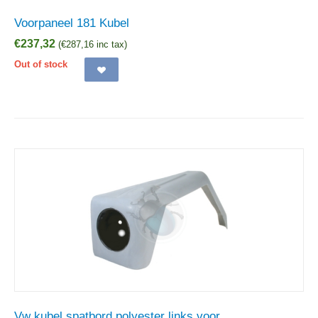
Voorpaneel 181 Kubel
€
237,32
(
€
287,16
inc tax)
Out of stock
Vw kubel spatbord polyester links voor