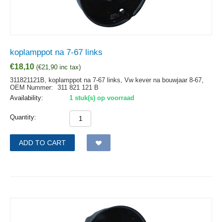
koplamppot na 7-67 links
€
18,10
(
€
21,90
inc tax)
311821121B, koplamppot na 7-67 links, Vw kever na bouwjaar 8-67,
OEM Nummer:
311 821 121 B
Availability:
1 stuk(s) op voorraad
Quantity:
ADD TO CART