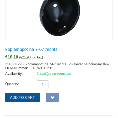
koplamppot na 7-67 rechts
€
18,10
(
€
21,90
inc tax)
311821122B, koplamppot na 7-67 rechts, Vw kever na bouwjaar 8-67,
OEM Nummer:
311 821 122 B
Availability:
1 stuk(s) op voorraad
Quantity:
ADD TO CART