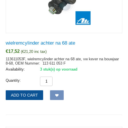
wielremcylinder achter na 68 ate
€
17,52
(
€
21,20
inc tax)
113611053F, wielremcylinder achter na 68 ate, vw kever na bouwjaar
8-68,
OEM Nummer:
113 611 053 F
Availability:
3 stuk(s) op voorraad
Quantity:
ADD TO CART