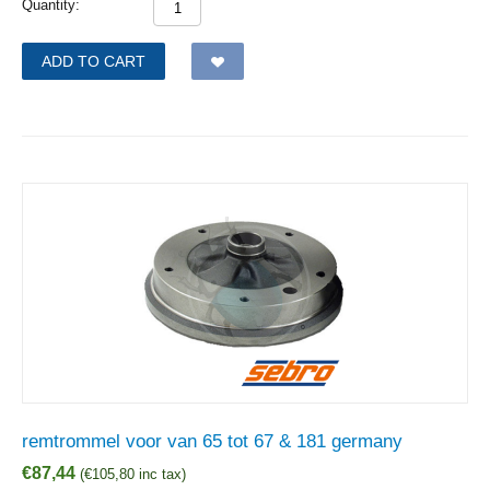
Quantity:
ADD TO CART
remtrommel voor van 65 tot 67 & 181 germany
€
87,44
(
€
105,80
inc tax)