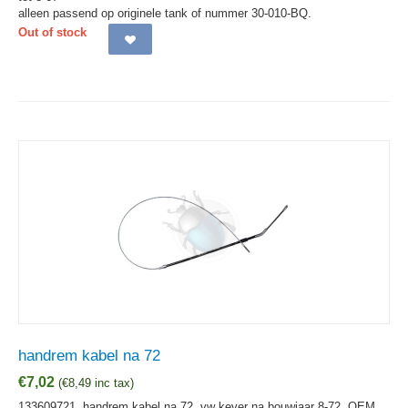
alleen passend op originele tank of nummer 30-010-BQ.
Out of stock
handrem kabel na 72
€
7,02
(
€
8,49
inc tax)
133609721, handrem kabel na 72, vw kever na bouwjaar 8-72,
OEM