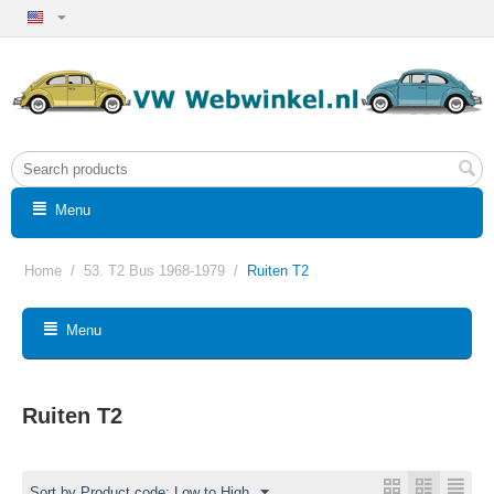
Menu
Home
/
53. T2 Bus 1968-1979
/
Ruiten T2
Menu
Ruiten T2
Sort by Product code: Low to High