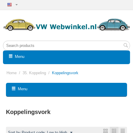
Menu
Home
/
35. Koppeling
/
Koppelingsvork
Menu
Koppelingsvork
Sort by Product code: Low to High