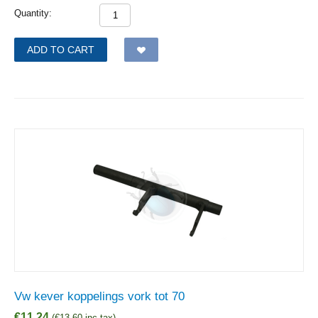
Quantity:
ADD TO CART
Vw kever koppelings vork tot 70
€
11,24
(
€
13,60
inc tax)