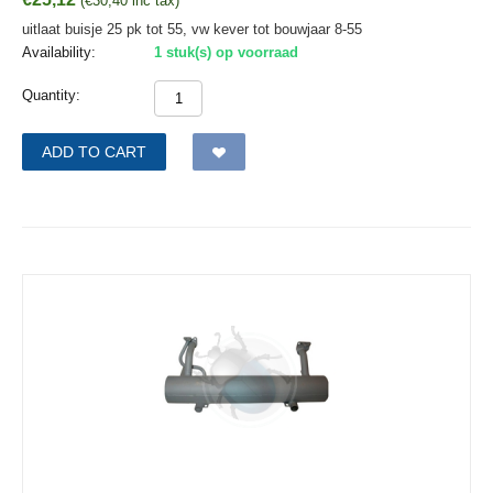
(
€
30,40
inc tax)
uitlaat buisje 25 pk tot 55, vw kever tot bouwjaar 8-55
Availability:
1 stuk(s) op voorraad
Quantity:
ADD TO CART