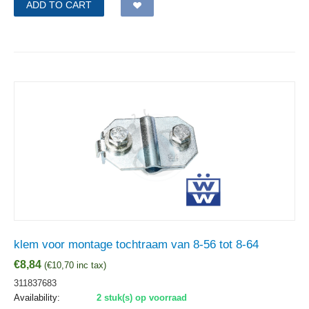
ADD TO CART
klem voor montage tochtraam van 8-56 tot 8-64
€
8,84
(
€
10,70
inc tax)
311837683
Availability:
2 stuk(s) op voorraad