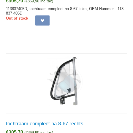
€
305,70
(
€
369,90
inc tax)
113837405D, tochtraam compleet na 8-67 links,
OEM Nummer:
113
837 405D
Out of stock
tochtraam compleet na 8-67 rechts
€
305,70
(
€
369,90
inc tax)