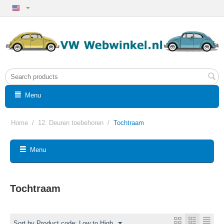
Menu
Home
/
12. Deuren toebehoren
/
Tochtraam
Menu
Tochtraam
Sort by Product code: Low to High