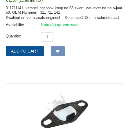
€
1,57
(
€
1,90
inc tax)
311711141, versnellingspook knop na 68 zwart, vw kever na bouwjaar
68,
OEM Nummer:
311 711 141
Kwaliteit en vorm zoals origineel -- Knop heeft 12 mm schroefdraad.
Availability:
3 stuk(s) op voorraad
Quantity:
ADD TO CART