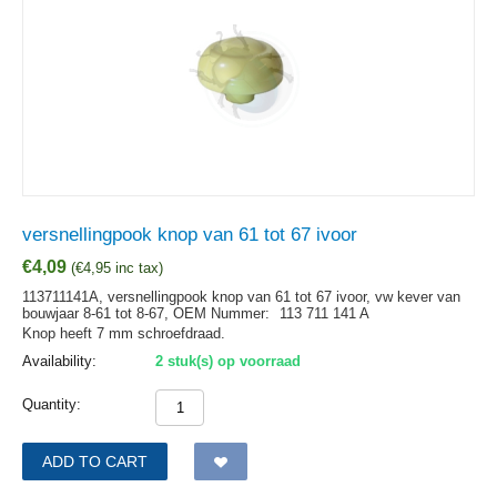
versnellingpook knop van 61 tot 67 ivoor
€
4,09
(
€
4,95
inc tax)
113711141A, versnellingpook knop van 61 tot 67 ivoor, vw kever van
bouwjaar 8-61 tot 8-67,
OEM Nummer:
113 711 141 A
Knop heeft 7 mm schroefdraad.
Availability:
2 stuk(s) op voorraad
Quantity:
ADD TO CART