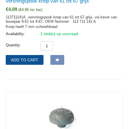
versningspook knop van 61 tot 67 grijs
€
4,09
(
€
4,95
inc tax)
113711141A, versningspook knop van 61 tot 67 grijs, vw kever van
bouwjaar 8-61 tot 8-67,
OEM Nummer:
113 711 141 A
Knop heeft 7 mm schroefdraad.
Availability:
1 stuk(s) op voorraad
Quantity:
ADD TO CART