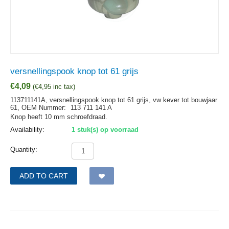
versnellingspook knop tot 61 grijs
€
4,09
(
€
4,95
inc tax)
113711141A, versnellingspook knop tot 61 grijs, vw kever tot bouwjaar
61,
OEM Nummer:
113 711 141 A
Knop heeft 10 mm schroefdraad.
Availability:
1 stuk(s) op voorraad
Quantity:
ADD TO CART