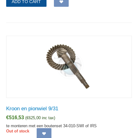
ADD TO CART
Kroon en pionwiel 9/31
€
516,53
(
€
625,00
inc tax)
te monteren met een boutenset 34-010-SWI of IRS
Out of stock