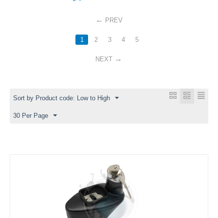
PREV
1
2
3
4
5
NEXT
Sort by Product code: Low to High
30 Per Page