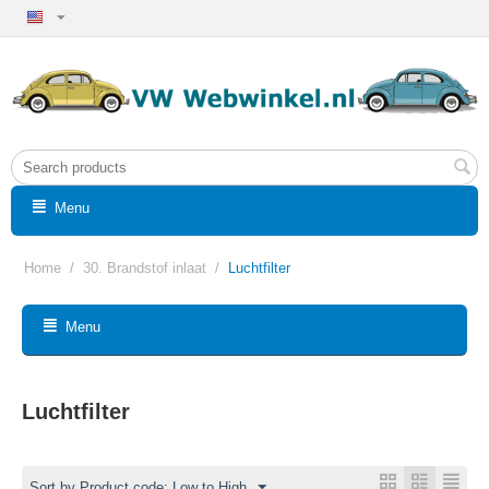
Menu
Home
/
30. Brandstof inlaat
/
Luchtfilter
Menu
Luchtfilter
Sort by Product code: Low to High