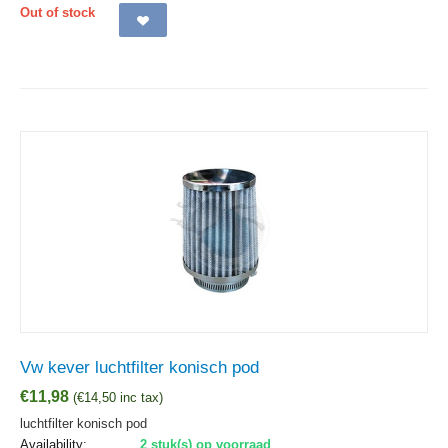
Out of stock
Vw kever luchtfilter konisch pod
€
11,98
(
€
14,50
inc tax)
luchtfilter konisch pod
Availability:
2 stuk(s) op voorraad