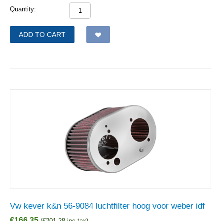
Quantity:
ADD TO CART
Vw kever k&n 56-9084 luchtfilter hoog voor weber idf
€
166,35
(
€
201,28
inc tax)