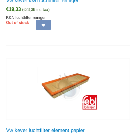
Vw kever k&n luchtfilter reiniger
€
19,33
(
€
23,39
inc tax)
K&N luchtfilter reiniger
Out of stock
Vw kever luchtfilter element papier