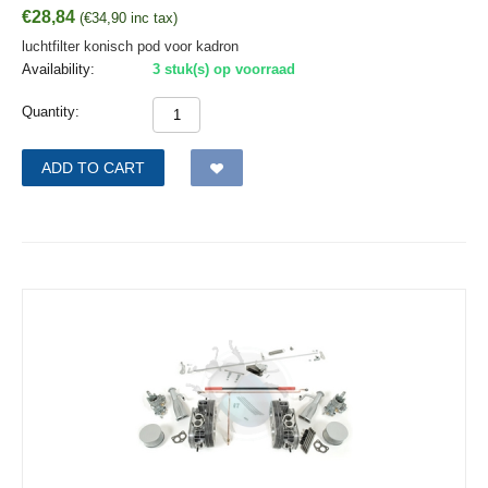
€
28,84
(
€
34,90
inc tax)
luchtfilter konisch pod voor kadron
Availability:
3 stuk(s) op voorraad
Quantity:
ADD TO CART