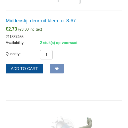
Middenstijl deurruit klem tot 8-67
€
2,73
(
€
3,30
inc tax)
211837455
Availability:
2 stuk(s) op voorraad
Quantity:
ADD TO CART