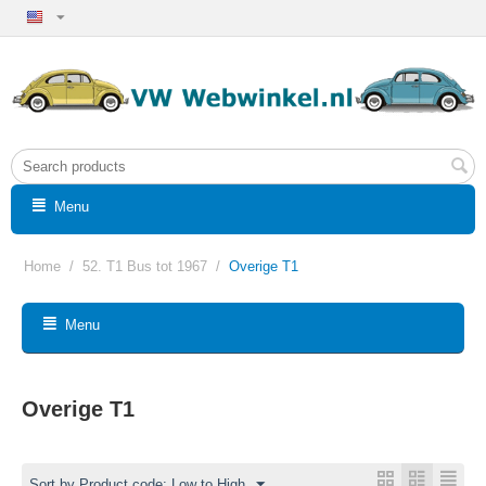
Menu
Home
/
52. T1 Bus tot 1967
/
Overige T1
Menu
Overige T1
Sort by Product code: Low to High