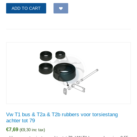
ADD TO CART
Vw T1 bus & T2a & T2b rubbers voor torsiestang
achter tot 79
€
7,69
(
€
9,30
inc tax)