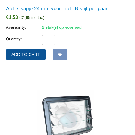
Afdek kapje 24 mm voor in de B stijl per paar
€
1,53
(
€
1,85
inc tax)
Availability:
2 stuk(s) op voorraad
Quantity:
ADD TO CART