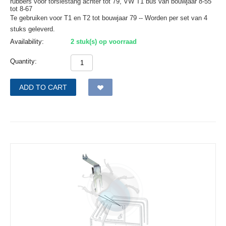
rubbers voor torsiestang achter tot 79, VW T1 bus van bouwjaar 8-55
tot 8-67
Te gebruiken voor T1 en T2 tot bouwjaar 79 -- Worden per set van 4
stuks geleverd.
Availability:
2 stuk(s) op voorraad
Quantity:
ADD TO CART