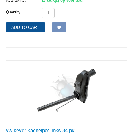
Availability:
17 stuk(s) op voorraad
Quantity:
ADD TO CART
vw kever kachelpot links 34 pk