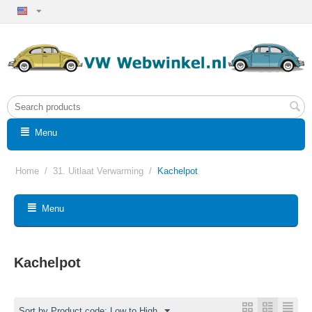
Menu
Home
/
31. Uitlaat Verwarming
/
Kachelpot
Menu
Kachelpot
Sort by Product code: Low to High