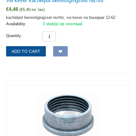
Vw kever kachelpot bevestigingsset rechts
€
4,46
(
€
5,40
inc tax)
kachelpot bevestigingsset rechts, vw kever na bouwjaar 12-62
Availability:
3 stuk(s) op voorraad
Quantity:
ADD TO CART