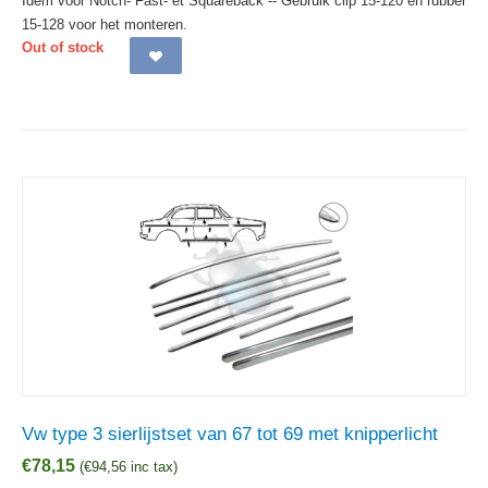
Idem voor Notch- Fast- et Squareback -- Gebruik clip 15-120 en rubber
15-128 voor het monteren.
Out of stock
Vw type 3 sierlijstset van 67 tot 69 met knipperlicht
€
78,15
(
€
94,56
inc tax)