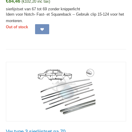
€
84,46
(
€
102,20
inc tax)
sierlijstset van 67 tot 69 zonder knipperlicht
Idem voor Notch- Fast- et Squareback -- Gebruik clip 15-124 voor het
monteren.
Out of stock
Vw type 3 sierlijstset na 70