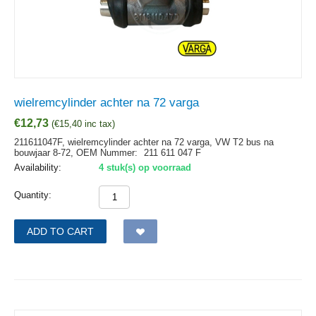
wielremcylinder achter na 72 varga
€
12,73
(
€
15,40
inc tax)
211611047F, wielremcylinder achter na 72 varga, VW T2 bus na
bouwjaar 8-72,
OEM Nummer:
211 611 047 F
Availability:
4 stuk(s) op voorraad
Quantity:
ADD TO CART