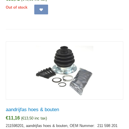
Out of stock
aandrijfas hoes & bouten
€
11,16
(
€
13,50
inc tax)
211598201, aandrijfas hoes & bouten,
OEM Nummer:
211 598 201