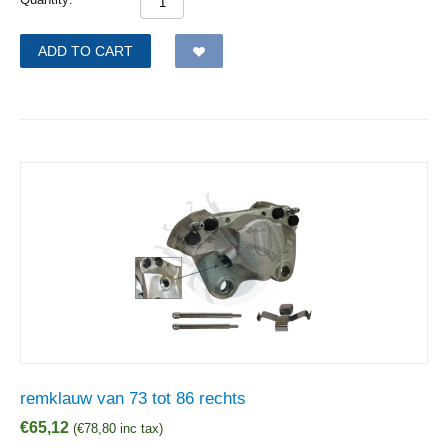
ADD TO CART
remklauw van 73 tot 86 rechts
€
65,12
(
€
78,80
inc tax)