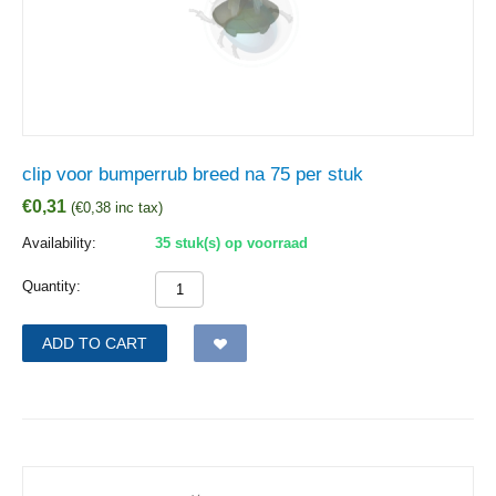
clip voor bumperrub breed na 75 per stuk
€
0,31
(
€
0,38
inc tax)
Availability:
35 stuk(s) op voorraad
Quantity:
ADD TO CART