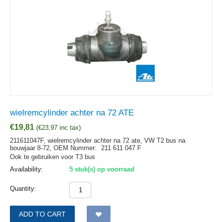
wielremcylinder achter na 72 ATE
€
19,81
(
€
23,97
inc tax)
211611047F, wielremcylinder achter na 72 ate, VW T2 bus na
bouwjaar 8-72,
OEM Nummer:
211 611 047 F
Ook te gebruiken voor T3 bus
Availability:
5 stuk(s) op voorraad
Quantity:
ADD TO CART