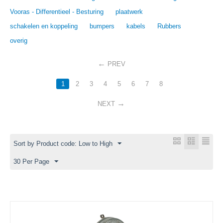
Vooras - Differentieel - Besturing
plaatwerk
schakelen en koppeling
bumpers
kabels
Rubbers
overig
PREV
1
2
3
4
5
6
7
8
NEXT
Sort by Product code: Low to High
30 Per Page