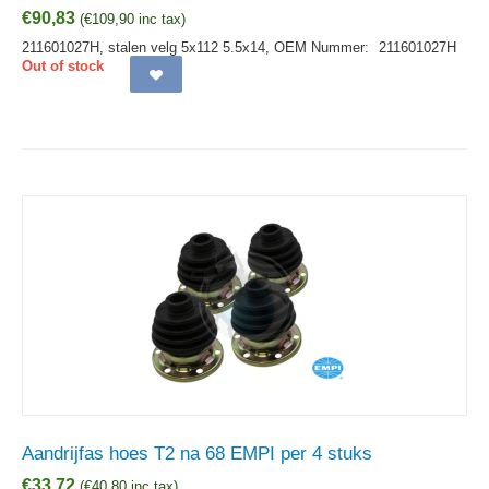
€
90,83
(
€
109,90
inc tax)
211601027H, stalen velg 5x112 5.5x14,
OEM Nummer:
211601027H
Out of stock
Aandrijfas hoes T2 na 68 EMPI per 4 stuks
€
33,72
(
€
40,80
inc tax)