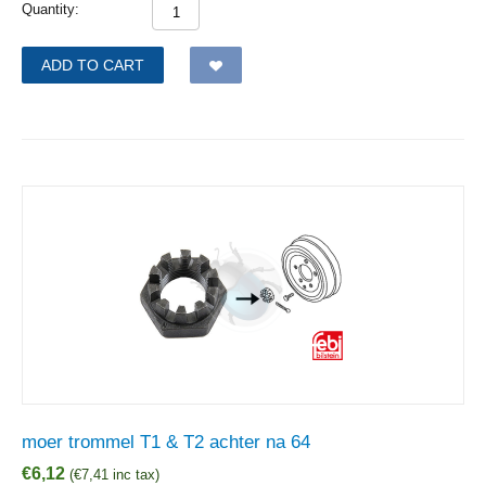
Quantity:
ADD TO CART
moer trommel T1 & T2 achter na 64
€
6,12
(
€
7,41
inc tax)