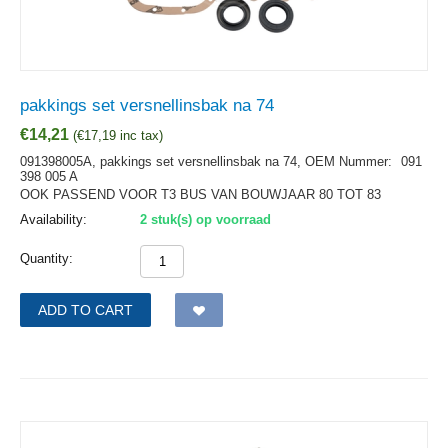
pakkings set versnellinsbak na 74
€
14,21
(
€
17,19
inc tax)
091398005A, pakkings set versnellinsbak na 74,
OEM Nummer:
091
398 005 A
OOK PASSEND VOOR T3 BUS VAN BOUWJAAR 80 TOT 83
Availability:
2 stuk(s) op voorraad
Quantity:
ADD TO CART