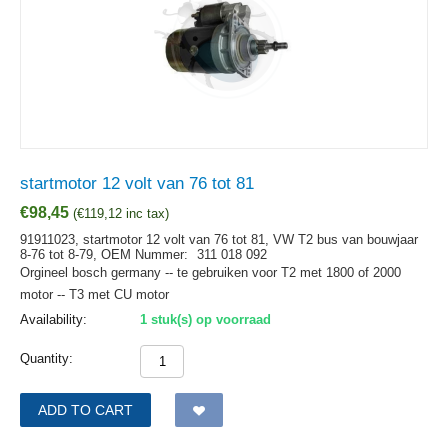
startmotor 12 volt van 76 tot 81
€
98,45
(
€
119,12
inc tax)
91911023, startmotor 12 volt van 76 tot 81, VW T2 bus van bouwjaar
8-76 tot 8-79,
OEM Nummer:
311 018 092
Orgineel bosch germany -- te gebruiken voor T2 met 1800 of 2000
motor -- T3 met CU motor
Availability:
1 stuk(s) op voorraad
Quantity:
ADD TO CART