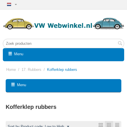
Menu
Home
/
17. Rubbers
/
Kofferklep rubbers
Menu
Kofferklep rubbers
Sort by Product code: Low to High