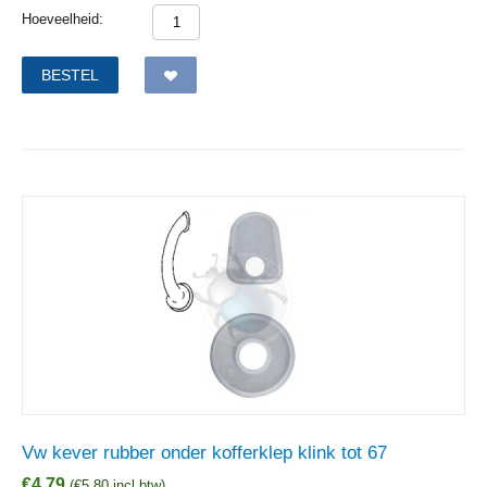
Hoeveelheid:
BESTEL
Vw kever rubber onder kofferklep klink tot 67
€
4,79
(
€
5,80
incl btw)