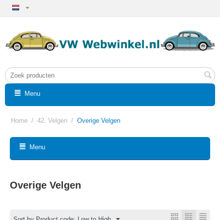
Menu
Home
/
42. Velgen
/
Overige Velgen
Menu
Overige Velgen
Sort by Product code: Low to High