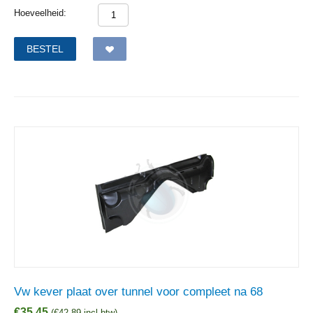
Hoeveelheid:
BESTEL
Vw kever plaat over tunnel voor compleet na 68
€
35,45
(
€
42,89
incl btw)