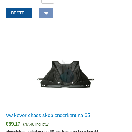
BESTEL
Vw kever chassiskop onderkant na 65
€
39,17
(
€
47,40
incl btw)
chassiskop onderkant na 65, vw kever na bouwjaar 65