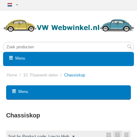
Menu
Home
/
10. Plaatwerk-delen
/
Chassiskop
Menu
Chassiskop
Sort by Product code: Low to High