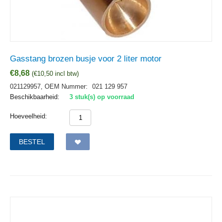
Gasstang brozen busje voor 2 liter motor
€
8,68
(
€
10,50
incl btw)
021129957,
OEM Nummer:
021 129 957
Beschikbaarheid:
3 stuk(s) op voorraad
Hoeveelheid:
BESTEL