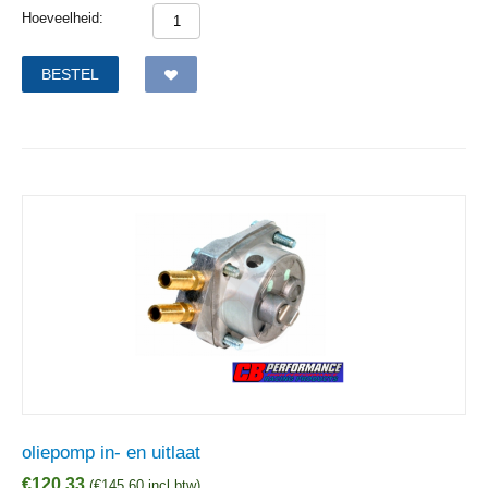
Hoeveelheid:
BESTEL
oliepomp in- en uitlaat
€
120,33
(
€
145,60
incl btw)