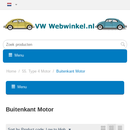
Menu
Home
/
55. Type 4 Motor
/
Buitenkant Motor
Menu
Buitenkant Motor
Sort by Product code: Low to High