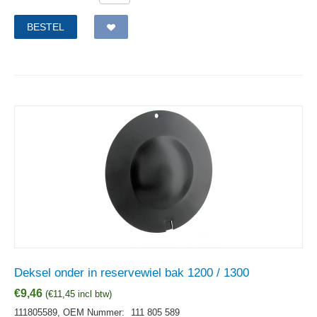
BESTEL
Deksel onder in reservewiel bak 1200 / 1300
€
9,46
(
€
11,45
incl btw)
111805589,
OEM Nummer:
111 805 589