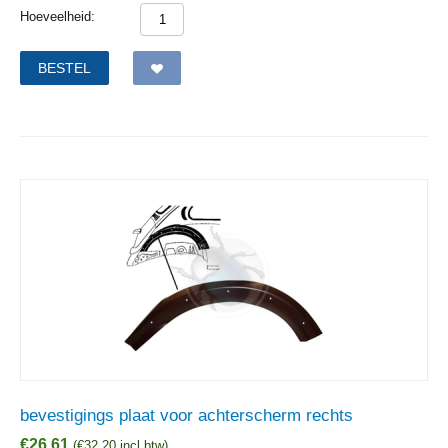
Hoeveelheid:
BESTEL
bevestigings plaat voor achterscherm rechts
€
26,61
(
€
32,20
incl btw)