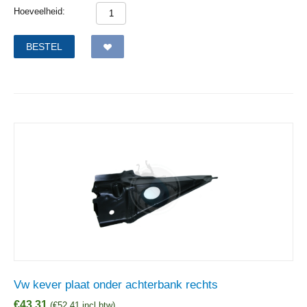
Hoeveelheid:
BESTEL
Vw kever plaat onder achterbank rechts
€
43,31
(
€
52,41
incl btw)