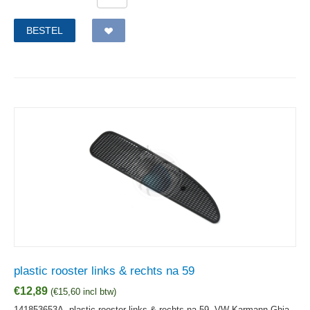
BESTEL
plastic rooster links & rechts na 59
€
12,89
(
€
15,60
incl btw)
141853653A, plastic rooster links & rechts na 59, VW Karmann-Ghia