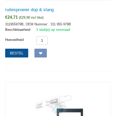
ruitesproeier dop & slang
€
24,71
(
€
29,90
incl btw)
311955979B,
OEM Nummer:
311 955 979B
Beschikbaarheid:
1 stuk(s) op voorraad
Hoeveelheid:
BESTEL