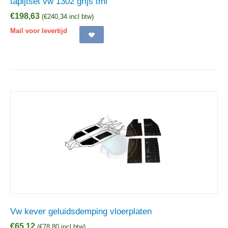
tapijtset vw 1302 grijs tmi
€
198,63
(
€
240,34
incl btw)
Mail voor levertijd
Vw kever geluidsdemping vloerplaten
€
65,12
(
€
78,80
incl btw)