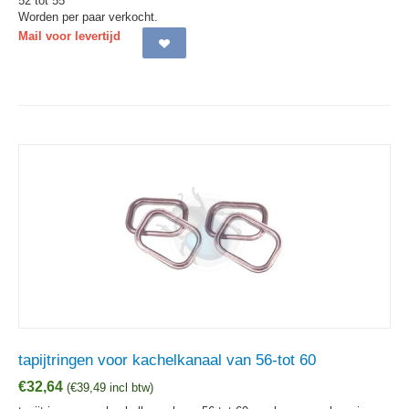
52 tot 55
Worden per paar verkocht.
Mail voor levertijd
tapijtringen voor kachelkanaal van 56-tot 60
€
32,64
(
€
39,49
incl btw)