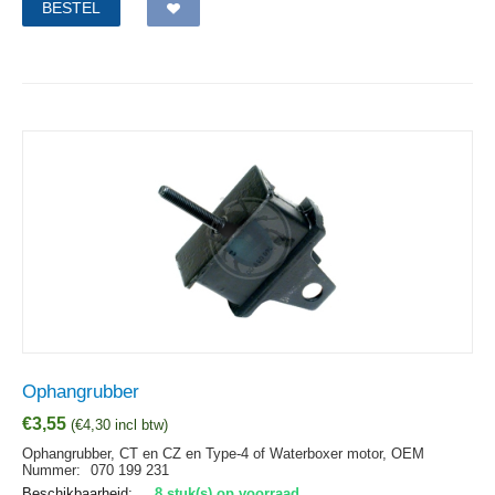
BESTEL
Ophangrubber
€
3,55
(
€
4,30
incl btw)
Ophangrubber, CT en CZ en Type-4 of Waterboxer motor,
OEM
Nummer:
070 199 231
Beschikbaarheid:
8 stuk(s) op voorraad