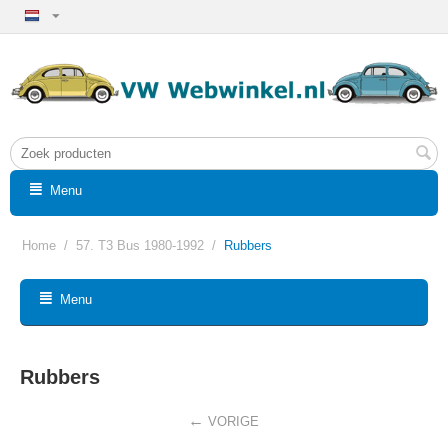
Menu
Home
/
57. T3 Bus 1980-1992
/
Rubbers
Menu
Rubbers
VORIGE