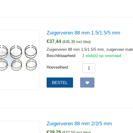
Zuigerveren 88 mm 1.5/1.5/5 mm
€
37,44
(
€
45,30
incl btw)
Zuigerveren 88 mm 1.5/1.5/5 mm, zuigerveer maten
Beschikbaarheid:
1 stuk(s) op voorraad
Hoeveelheid:
BESTEL
Zuigerveren 88 mm 2/2/5 mm
€
39,26
(
€
47,50
incl btw)