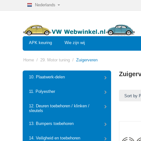
Nederlands
APK keuring
Wie zijn wij
Home
/
29. Motor tuning
/
Zuigerveren
Zuiger
10. Plaatwerk-delen
11. Polyesther
Sort by 
12. Deuren toebehoren / klinken /
sleutels
13. Bumpers toebehoren
14. Veiligheid en toebehoren