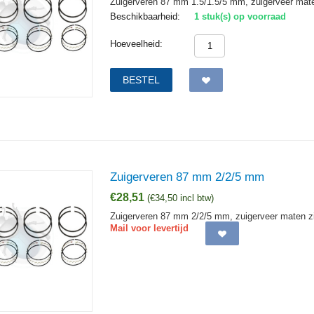
Zuigerveren 87 mm 1.5/1.5/5 mm, zuigerveer maten
Beschikbaarheid:
1 stuk(s) op voorraad
Hoeveelheid:
BESTEL
Zuigerveren 87 mm 2/2/5 mm
€
28,51
(
€
34,50
incl btw)
Zuigerveren 87 mm 2/2/5 mm, zuigerveer maten zi
Mail voor levertijd