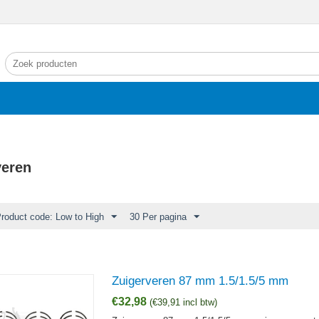
veren
Product code: Low to High
30 Per pagina
Zuigerveren 87 mm 1.5/1.5/5 mm
€
32,98
(
€
39,91
incl btw)