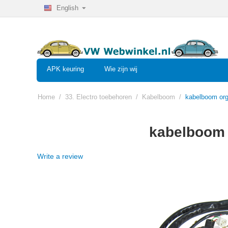
English
APK keuring
Wie zijn wij
Home
/
33. Electro toebehoren
/
Kabelboom
/
kabelboom org
kabelboom 
Write a review